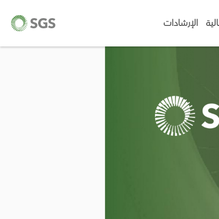
لية
الإرشادات